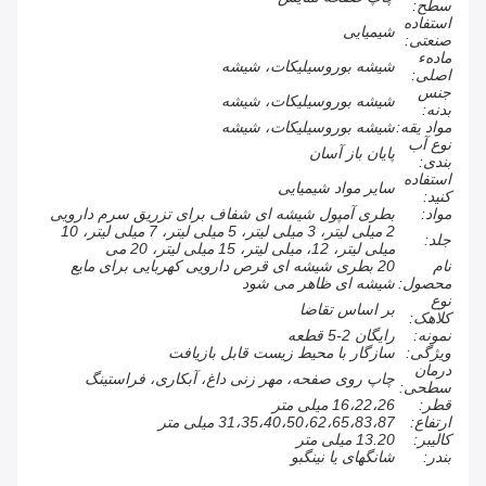
سطح:
استفاده
شیمیایی
صنعتی:
مادهء
شیشه بوروسیلیکات، شیشه
اصلی:
جنس
شیشه بوروسیلیکات، شیشه
بدنه:
مواد یقه:
شیشه بوروسیلیکات، شیشه
نوع آب
پایان باز آسان
بندی:
استفاده
سایر مواد شیمیایی
کنید:
مواد:
بطری آمپول شیشه ای شفاف برای تزریق سرم دارویی
2 میلی لیتر، 3 میلی لیتر، 5 میلی لیتر، 7 میلی لیتر، 10
جلد:
میلی لیتر، 12، میلی لیتر، 15 میلی لیتر، 20 می
نام
20 بطری شیشه ای قرص دارویی کهربایی برای مایع
محصول:
شیشه ای ظاهر می شود
نوع
بر اساس تقاضا
کلاهک:
نمونه:
رایگان 2-5 قطعه
ویژگی:
سازگار با محیط زیست قابل بازیافت
درمان
چاپ روی صفحه، مهر زنی داغ، آبکاری، فراستینگ
سطحی:
قطر:
16،22،26 میلی متر
ارتفاع:
31،35،40،50،62،65،83،87 میلی متر
کالیبر:
13.20 میلی متر
بندر:
شانگهای یا نینگبو