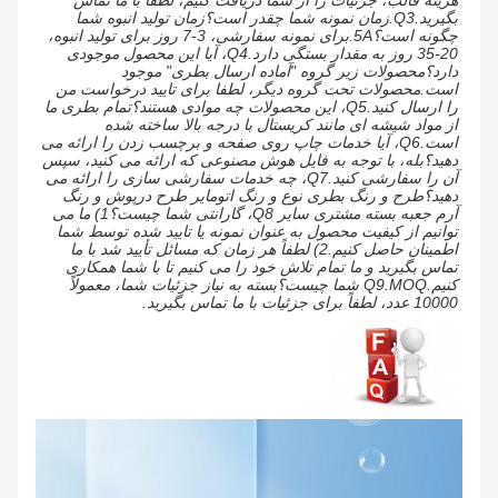
بگیرید.Q3.زمان نمونه شما چقدر است؟زمان تولید انبوه شما 
چگونه است؟5A.برای نمونه سفارشی، 3-7 روز برای تولید انبوه، 
20-35 روز به مقدار بستگی دارد.Q4، آیا این محصول موجودی 
دارد؟محصولات زیر گروه "آماده ارسال بطری" موجود 
است.محصولات تحت گروه دیگر، لطفا برای تایید درخواست من 
را ارسال کنید.Q5، این محصولات چه موادی هستند؟تمام بطری ما 
از مواد شیشه ای مانند کریستال با درجه بالا ساخته شده 
است.Q6، آیا خدمات چاپ روی صفحه و برچسب زدن را ارائه می 
دهید؟بله، با توجه به فایل هوش مصنوعی که ارائه می کنید، سپس 
آن را سفارشی کنید.Q7، چه خدمات سفارشی سازی را ارائه می 
دهید؟طرح و رنگ بطری نوع و رنگ اتومایر طرح درپوش و رنگ 
آرم جعبه بسته مشتری سایر Q8، گارانتی شما چیست؟1) ما می 
توانیم از کیفیت محصول به عنوان نمونه یا تایید شده توسط شما 
اطمینان حاصل کنیم.2) لطفاً هر زمان که مسائل تأیید شد با ما 
تماس بگیرید و ما تمام تلاش خود را می کنیم تا با شما همکاری 
کنیم.Q9.MOQ شما چیست؟بسته به نیاز جزئیات شما، معمولاً 
10000 عدد، لطفاً برای جزئیات با ما تماس بگیرید.