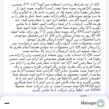
Q1، از چه شرایط پرداخت استفاده می کنید؟T/T، L/C، وسترن 
یونیون.Q2.هزینه نمونه شما چقدر است؟چگونه نمونه خود را 
سفارش دهیم؟برای نمونه ها، در صورت عدم نیاز به لوگو و رنگ، 
ما می توانیم نمونه های رایگان ارائه دهیم، شما حمل و نقل را بر 
عهده می گیرید.اگر می خواهید آرم خود را سفارشی کنید، باید 
هزینه قالب، جزئیات را از شما دریافت کنیم، لطفا با ما تماس 
بگیرید.Q3.زمان نمونه شما چقدر است؟زمان تولید انبوه شما 
چگونه است؟5A.برای نمونه سفارشی، 3-7 روز برای تولید انبوه، 
20-35 روز به مقدار بستگی دارد.Q4، آیا این محصول موجودی 
دارد؟محصولات زیر گروه "آماده ارسال بطری" موجود 
است.محصولات تحت گروه دیگر، لطفا برای تایید درخواست من 
را ارسال کنید.Q5، این محصولات چه موادی هستند؟تمام بطری ما 
از مواد شیشه ای مانند کریستال با درجه بالا ساخته شده 
است.Q6، آیا خدمات چاپ روی صفحه و برچسب زدن را ارائه می 
دهید؟بله، با توجه به فایل هوش مصنوعی که ارائه می کنید، سپس 
آن را سفارشی کنید.Q7، چه خدمات سفارشی سازی را ارائه می 
دهید؟طرح و رنگ بطری نوع و رنگ اتومایر طرح درپوش و رنگ 
آرم جعبه بسته مشتری سایر Q8، گارانتی شما چیست؟1) ما می 
توانیم از کیفیت محصول به عنوان نمونه یا تایید شده توسط شما 
اطمینان حاصل کنیم.2) لطفاً هر زمان که مسائل تأیید شد با ما 
تماس بگیرید و ما تمام تلاش خود را می کنیم تا با شما همکاری 
کنیم.Q9.MOQ شما چیست؟بسته به نیاز جزئیات شما، معمولاً 
10000 عدد، لطفاً برای جزئیات با ما تماس بگیرید.
Manager