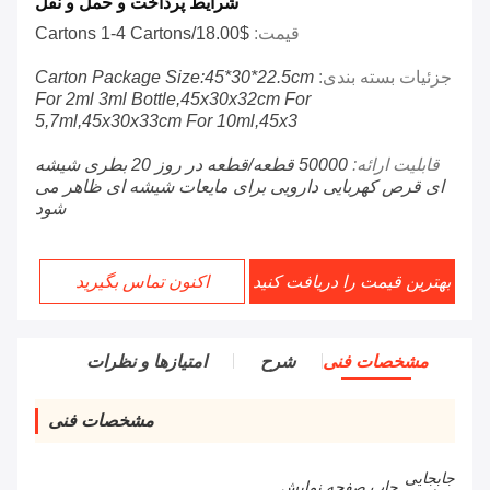
شرایط پرداخت و حمل و نقل
قیمت:
$18.00/cartons 1-4 Cartons
جزئیات بسته بندی:
Carton Package Size:45*30*22.5cm
For 2ml 3ml Bottle,45x30x32cm For
5,7ml,45x30x33cm For 10ml,45x3
قابلیت ارائه:
50000 قطعه/قطعه در روز 20 بطری شیشه
ای قرص کهربایی دارویی برای مایعات شیشه ای ظاهر می
شود
بهترین قیمت را دریافت کنید
اکنون تماس بگیرید
مشخصات فنی
شرح
امتیازها و نظرات
مشخصات فنی
جابجایی
چاپ صفحه نمایش