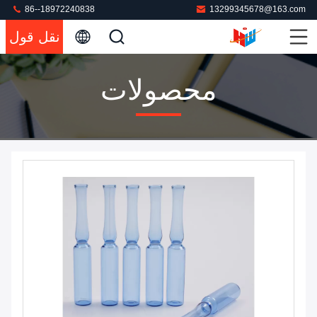
86--18972240838
13299345678@163.com
نقل قول
محصولات