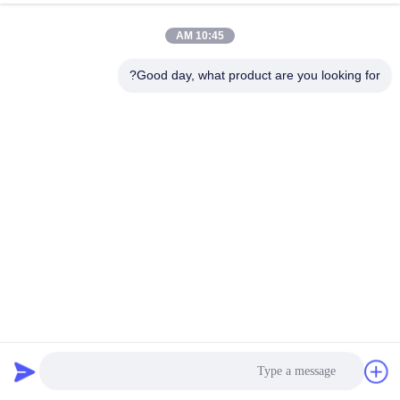
10:45 AM
امتیازها و بررسی‌ها
Good day, what product are you looking for?
امتیاز کلی
3.0
بر اساس 50 بررسی برای این تامین‌کننده
نظر نوشتن
توزیع تمام رتبه‌بندی‌ها به شرح زیر
بررسی اجمالی
امتیاز
است.