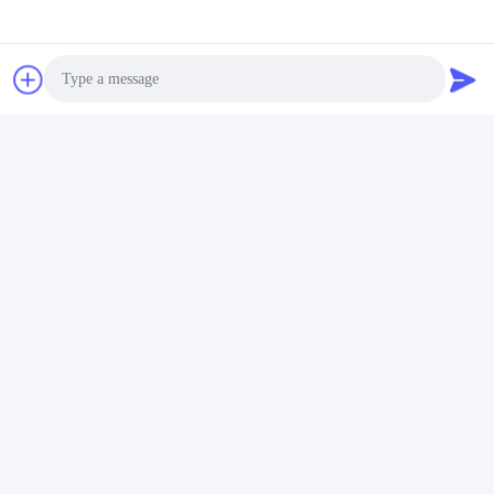
Tags:
同じようなプロダクト
Photo
Video Call
Audio Call
ビデオ
ビデオ
ビ
柔
軽く贅沢な宝石類の貯蔵の
創造的な方法宝石類のスト
ブ
の
包装の宝石類のイヤリング
レージ リングのネックレス
箱
印
のネックレスの普遍的な包
の貯蔵のアート ペーパー包
の
ら
装の両面のスエード絶妙で
装箱は装飾的な貯蔵袋を置
ブ
さい
最もよい価格を得なさい
最もよい価格を得なさい
最