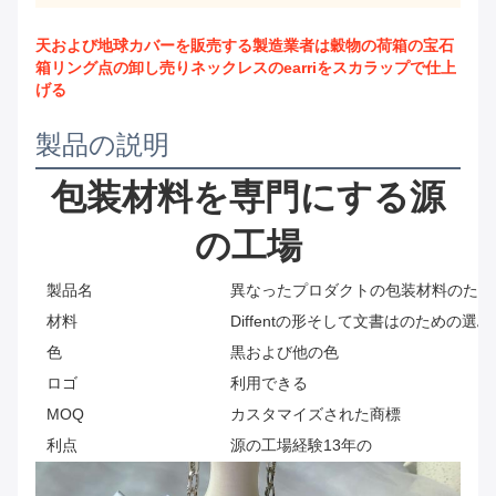
天および地球カバーを販売する製造業者は穀物の荷箱の宝石
箱リング点の卸し売りネックレスのearriをスカラップで仕上
げる
製品の説明
包装材料を専門にする源
の工場
製品名
異なったプロダクトの包装材料のため
材料
Diffentの形そして文書はのための選ぶ
色
黒および他の色
ロゴ
利用できる
MOQ
カスタマイズされた商標
利点
源の工場経験13年の