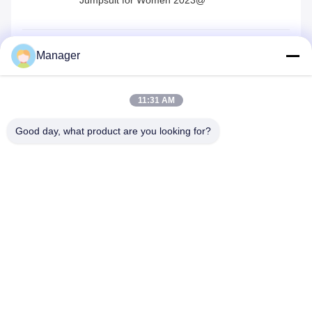
Jumpsuit for Women 2023@
M
Manager
Mixue
trustpilot.com
役に立つ (12)
11:31 AM
Solid Pattern Quick Dry One Piece Jumpsuit
Good day, what product are you looking for?
for Women 2023 Customized Logo Gym
Sets
L
Lily
trustpilot.com
役に立つ (666)
"Great value for money. Works perfectly and
arrived quickly. Will definitely buy again."