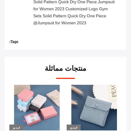
Solid Pattern Quick Dry One Piece Jumpsuit
for Women 2023 Customized Logo Gym
Sets Solid Pattern Quick Dry One Piece
Jumpsuit for Women 2023@
Tags:
منتجات مماثلة
يو
فيديو
فيديو