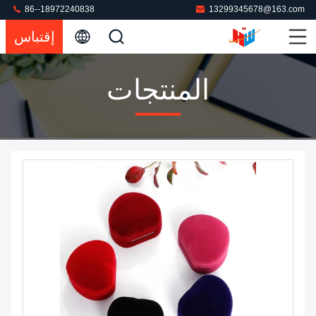
86--18972240838
13299345678@163.com
إقتباس
المنتجات