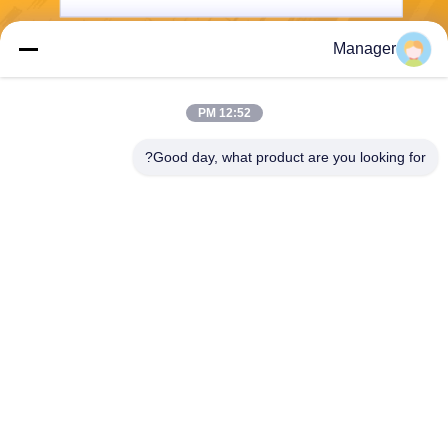
Manager
يرسل
12:52 PM
Good day, what product are you looking for?
SHANGHAI DESIKENSHI MOLECULAR
SIEVE CO.,LTD
13299345678@163.com
86--18972240838
6 Xinjian Sub Rd، Songjiang
Area، Shanghai China