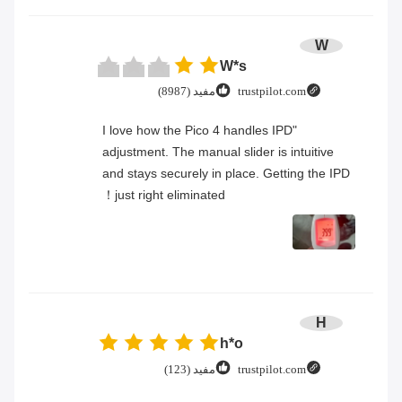
W
W*s
trustpilot.com
مفيد (8987)
"I love how the Pico 4 handles IPD
adjustment. The manual slider is intuitive
and stays securely in place. Getting the IPD
just right eliminated！
H
h*o
trustpilot.com
مفيد (123)