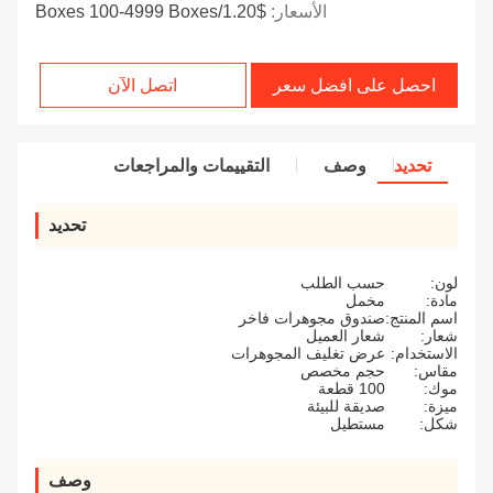
الأسعار:
$1.20/boxes 100-4999 Boxes
احصل على افضل سعر
اتصل الآن
تحديد
وصف
التقييمات والمراجعات
تحديد
لون:
حسب الطلب
مادة:
مخمل
اسم المنتج:
صندوق مجوهرات فاخر
شعار:
شعار العميل
الاستخدام:
عرض تغليف المجوهرات
مقاس:
حجم مخصص
موك:
100 قطعة
ميزة:
صديقة للبيئة
شكل:
مستطيل
وصف