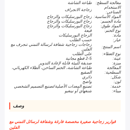
معالجة السطح:
طباعة الشاشة
الاستخدام
زجاجة الانجراف
الصناعى:
المواد الأساسية:
زجاج البورسليكات والزجاج
مادة الجسم:
زجاج البورسليكات والزجاج
المواد طوق:
زجاج البورسليكات والزجاج
نوع الختم:
قبعة
مادة:
الزجاج البورسليكات
عيار:
حسب الطلب
زجاجات زجاجية شفافة لرسالة التمني تنجرف مع
اسم المنتج:
الفلين
نوع الغطاء:
على الطلب
عينة:
2-5 قطع مجانية
ميزة:
صديقة للبيئة قابلة لإعادة التدوير
المعالجة
طباعة الشاشة، الختم الساخن، الطلاء الكهربائي،
السطحية:
الصقيع
شكل:
دائري
لون:
واضح
خدمة:
تصنيع المعدات الأصلية/تصنيع التصميم الشخصي
ميناء:
شنغهاي أو نينغبو
وصف
قوارير زجاجية صغيرة مخصصة فارغة وشفافة لرسائل التمني مع
الفلين