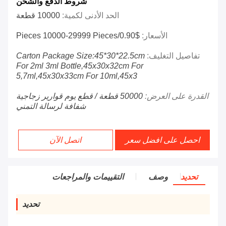
شروط الدفع والشحن
الحد الأدنى لكمية:
10000 قطعة
الأسعار:
$0.90/pieces 10000-29999 Pieces
تفاصيل التغليف:
Carton Package Size:45*30*22.5cm
For 2ml 3ml Bottle,45x30x32cm For
5,7ml,45x30x33cm For 10ml,45x3
القدرة على العرض:
50000 قطعة / قطع يوم قوارير زجاجية
شفافة لرسالة التمني
احصل على افضل سعر
اتصل الآن
تحديد
وصف
التقييمات والمراجعات
تحديد