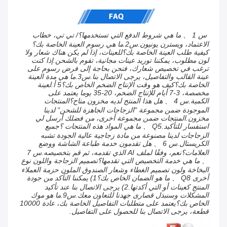
س 1 、 ما هي شروط الدفع التي تستخدمها؟/ تي تي، خطاب 
الاعتماد، ويسترن يونيون.س2.ما هي رسوم العينة الخاصة بك؟
كيفية طلب العينة الخاصة بك؟للعينات، إذا لم يكن هناك شعار ولا 
لون مطلوب، يمكننا توريد عينات مجانية، تقوم بالشحن.إذا كنت 
ترغب في تخصيص شعارك، فنحن بحاجة إلى فرض رسوم على 
عينة القالب والتفاصيل، يرجى الاتصال بنا.س3.ما هي مدة العينة 
الخاصة بك؟كيف هو وقت الإنتاج الضخم الخاص بك؟5 أ.لعينة 
مخصصة، 3-7 أيام للإنتاج الضخم، 20-35 يوما يعتمد على 
الكمية.س 4 、 هل هذا المنتج لديه مخزون متاح؟المنتجات 
الموجودة ضمن مجموعة "الزجاجات الجاهزة للشحن" لدينا 
مخزون.المنتجات ضمن مجموعة أخرى، من فضلك أرسل لي 
استفسار للتأكيد.Q5 、 ما هي المواد هذه المنتجات ؟جميع 
الزجاجات لدينا مصنوعة من مادة زجاجية عالية الجودة تشبه 
الكريستال.س 6 、 هل تقدمون خدمة طباعة الشاشة ووضع 
العلامات؟نعم، وفقًا لملف AI الذي تقدمه، ثم قم بتخصيصه.س 7 
、 ما هي خدمة التخصيص التي تقدمها؟تصميم الزجاجة واللون نوع 
البخاخة ولون تصميم الغطاء وشعار الصندوق الملون حزمة العملاء 
أخرى Q8 、 ما هو الضمان الخاص بك؟1) يمكننا التأكد من جودة 
المنتج كعينات أو التي أكدتها.2) يرجى الاتصال بنا عند تأكيد 
المشكلات وسنبذل قصارى جهدنا للتعاون معك.س9.ما هو موك 
الخاص بك؟يعتمد على متطلبات التفاصيل الخاصة بك، عادة 10000 
قطعة، يرجى الاتصال بنا للحصول على التفاصيل.