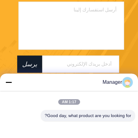
يرسل
Manager
1:17 AM
SHANGHAI DESIKENSHI MOLECULAR
Good day, what product are you looking for?
SIEVE CO.,LTD
13299345678@163.com